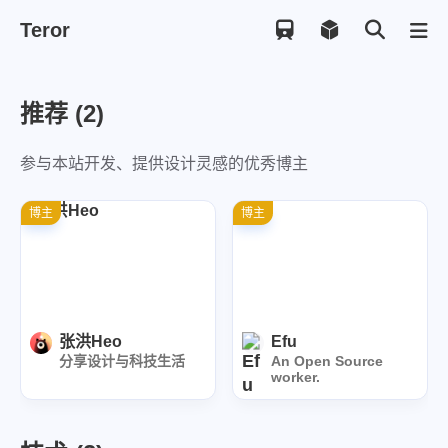
Teror
推荐 (2)
Shift
K
关闭快捷菜单
参与本站开发、提供设计灵感的优秀博主
Shift
A
打开控制台
Shift
M
播放/暂停音乐
博主
博主
Shift
L
打开友链
张洪Heo
Efu
分享设计与科技生活
An Open Source
worker.