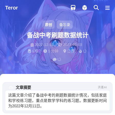
Teror
原创
备忘录
备战中考刷题数据统计
Shift
K
关闭快捷菜单
2022-12-11
2023-01-03
Shift
A
打开控制台
172
1 分钟
江苏
Shift
M
播放/暂停音乐
Shift
L
打开友链
文章摘要
洪墨AI
这篇文章介绍了备战中考的刷题数据统计情况，包括家庭
和学校练习题，重点是数学学科的练习题。数据更新时间
为2022年12月11日。